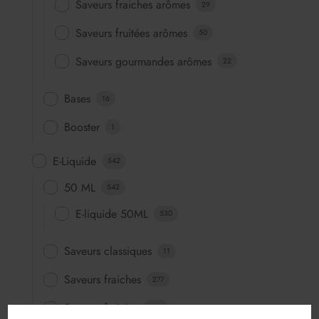
Saveurs fraiches arômes
29
Saveurs fruitées arômes
50
Saveurs gourmandes arômes
22
Bases
16
Booster
1
E-Liquide
542
50 ML
542
E-liquide 50ML
530
Saveurs classiques
11
Saveurs fraiches
277
Saveurs fruitées
453