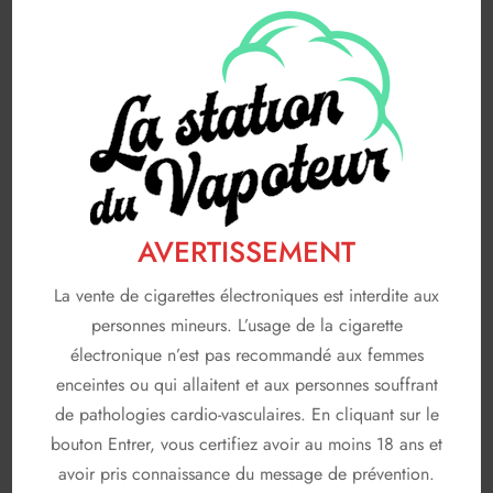
Saveurs fun
64
Saveurs gourmandes
83
FABRICANTS
116
A & L
19
AVAP
5
AVERTISSEMENT
FRUIZEE
18
LIQUIDEO
La vente de cigarettes électroniques est interdite aux
68
personnes mineurs. L’usage de la cigarette
SOLANA
3
électronique n’est pas recommandé aux femmes
T JUICE
enceintes ou qui allaitent et aux personnes souffrant
3
de pathologies cardio-vasculaires. En cliquant sur le
Non classé
26
bouton Entrer, vous certifiez avoir au moins 18 ans et
avoir pris connaissance du message de prévention.
En stock