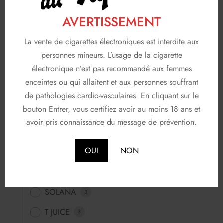
Saveurs fraiches
277
AVERTISSEMENT
Saveurs fruitées
453
La vente de cigarettes électroniques est interdite aux
Saveurs fun
64
personnes mineurs. L’usage de la cigarette
électronique n’est pas recommandé aux femmes
Saveurs gourmandes
83
enceintes ou qui allaitent et aux personnes souffrant
FABRICANTS
de pathologies cardio-vasculaires. En cliquant sur le
116
bouton Entrer, vous certifiez avoir au moins 18 ans et
A & L
19
avoir pris connaissance du message de prévention.
AVAP
5
OUI
NON
FRUIZEE
18
LIQUIDEO
68
SOLANA
3
T JUICE
3