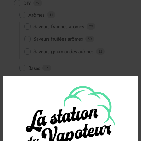
DIY
97
Arômes
81
Saveurs fraiches arômes
29
Saveurs fruitées arômes
50
Saveurs gourmandes arômes
22
Bases
16
Booster
1
E-Liquide
542
50 ML
542
E-liquide 50ML
530
Saveurs classiques
11