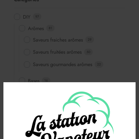
DIY
97
Arômes
81
Saveurs fraiches arômes
29
Saveurs fruitées arômes
50
Saveurs gourmandes arômes
22
Bases
16
Booster
1
E-Liquide
542
50 ML
542
E-liquide 50ML
530