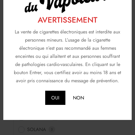
Saveurs classiques
11
AVERTISSEMENT
Saveurs fraiches
277
La vente de cigarettes électroniques est interdite aux
Saveurs fruitées
453
personnes mineurs. L’usage de la cigarette
Saveurs fun
64
électronique n’est pas recommandé aux femmes
Saveurs gourmandes
enceintes ou qui allaitent et aux personnes souffrant
83
de pathologies cardio-vasculaires. En cliquant sur le
FABRICANTS
116
bouton Entrer, vous certifiez avoir au moins 18 ans et
avoir pris connaissance du message de prévention.
A & L
19
AVAP
5
OUI
NON
FRUIZEE
18
LIQUIDEO
68
SOLANA
3