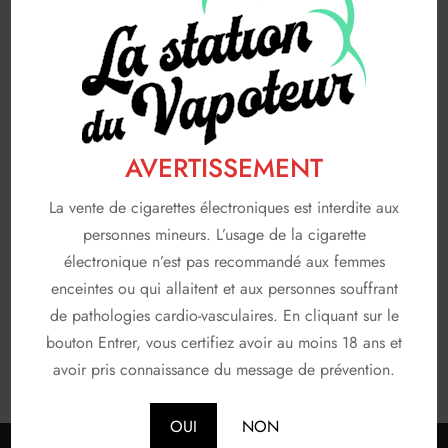
A & L
19
AVAP
5
FRUIZEE
18
LIQUIDEO
68
AVERTISSEMENT
SOLANA
3
La vente de cigarettes électroniques est interdite aux
T JUICE
3
personnes mineurs. L’usage de la cigarette
électronique n’est pas recommandé aux femmes
Non classé
26
enceintes ou qui allaitent et aux personnes souffrant
de pathologies cardio-vasculaires. En cliquant sur le
En stock
bouton Entrer, vous certifiez avoir au moins 18 ans et
avoir pris connaissance du message de prévention.
OUI
NON