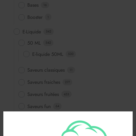
Bases
16
Booster
1
E-Liquide
542
50 ML
542
E-liquide 50ML
530
Saveurs classiques
11
Saveurs fraiches
277
Saveurs fruitées
453
Saveurs fun
64
Saveurs gourmandes
83
FABRICANTS
116