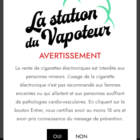
FABRICANTS
116
A & L
19
AVAP
5
FRUIZEE
18
LIQUIDEO
68
AVERTISSEMENT
SOLANA
3
La vente de cigarettes électroniques est interdite aux
personnes mineurs. L’usage de la cigarette
T JUICE
3
électronique n’est pas recommandé aux femmes
Non classé
26
enceintes ou qui allaitent et aux personnes souffrant
de pathologies cardio-vasculaires. En cliquant sur le
En stock
bouton Entrer, vous certifiez avoir au moins 18 ans et
avoir pris connaissance du message de prévention.
OUI
NON