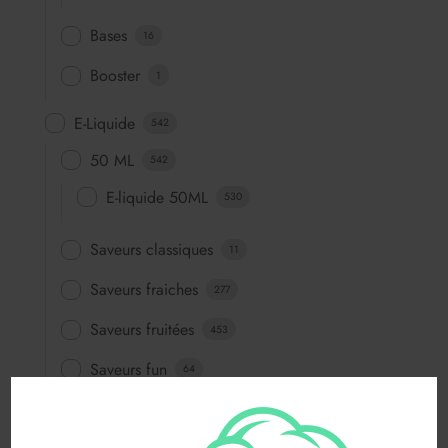
Bases
16
Booster
1
E-Liquide
542
50 ML
542
E-liquide 50ML
530
Saveurs classiques
11
Saveurs fraiches
277
Saveurs fruitées
453
Saveurs fun
64
Saveurs gourmandes
83