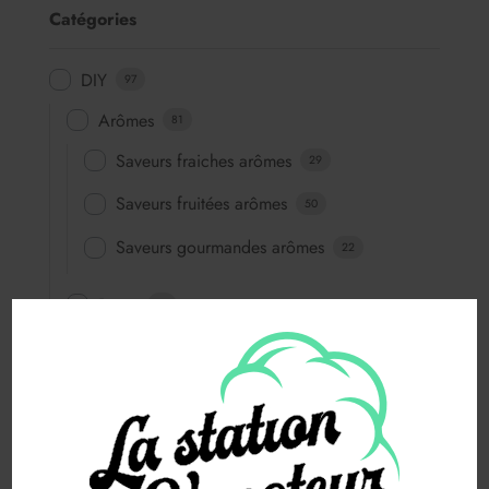
Catégories
DIY
97
Arômes
81
Saveurs fraiches arômes
29
Saveurs fruitées arômes
50
Saveurs gourmandes arômes
22
Bases
16
Booster
1
E-Liquide
542
50 ML
542
E-liquide 50ML
530