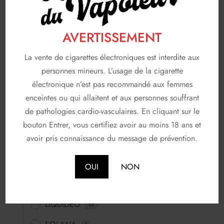
Saveurs classiques
11
AVERTISSEMENT
Saveurs fraiches
277
La vente de cigarettes électroniques est interdite aux
Saveurs fruitées
453
personnes mineurs. L’usage de la cigarette
Saveurs fun
64
électronique n’est pas recommandé aux femmes
enceintes ou qui allaitent et aux personnes souffrant
Saveurs gourmandes
83
de pathologies cardio-vasculaires. En cliquant sur le
bouton Entrer, vous certifiez avoir au moins 18 ans et
FABRICANTS
116
avoir pris connaissance du message de prévention.
A & L
19
AVAP
5
OUI
NON
FRUIZEE
18
LIQUIDEO
68