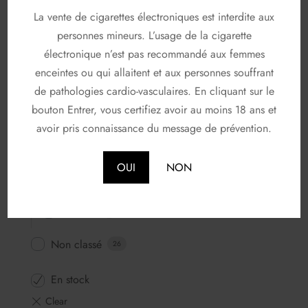
Saveurs gourmandes
La vente de cigarettes électroniques est interdite aux
83
personnes mineurs. L’usage de la cigarette
FABRICANTS
116
électronique n’est pas recommandé aux femmes
enceintes ou qui allaitent et aux personnes souffrant
A & L
19
de pathologies cardio-vasculaires. En cliquant sur le
AVAP
5
bouton Entrer, vous certifiez avoir au moins 18 ans et
avoir pris connaissance du message de prévention.
FRUIZEE
18
LIQUIDEO
68
OUI
NON
SOLANA
3
T JUICE
3
Non classé
26
En stock