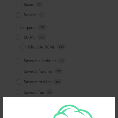
Bases
16
Booster
1
E-Liquide
542
50 ML
542
E-liquide 50ML
530
Saveurs classiques
11
Saveurs fraiches
277
Saveurs fruitées
453
Saveurs fun
64
Saveurs gourmandes
83
FABRICANTS
116