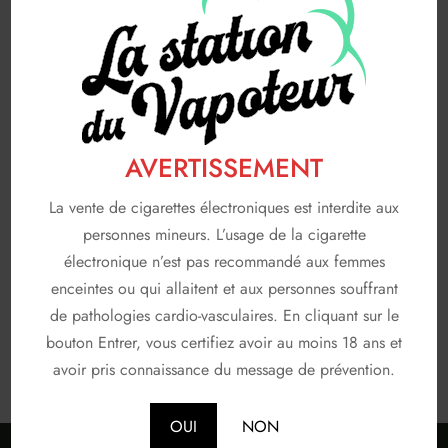
A & L
19
AVAP
5
FRUIZEE
18
LIQUIDEO
68
AVERTISSEMENT
SOLANA
3
La vente de cigarettes électroniques est interdite aux
T JUICE
3
personnes mineurs. L’usage de la cigarette
électronique n’est pas recommandé aux femmes
Non classé
26
enceintes ou qui allaitent et aux personnes souffrant
de pathologies cardio-vasculaires. En cliquant sur le
En stock
bouton Entrer, vous certifiez avoir au moins 18 ans et
avoir pris connaissance du message de prévention.
OUI
NON