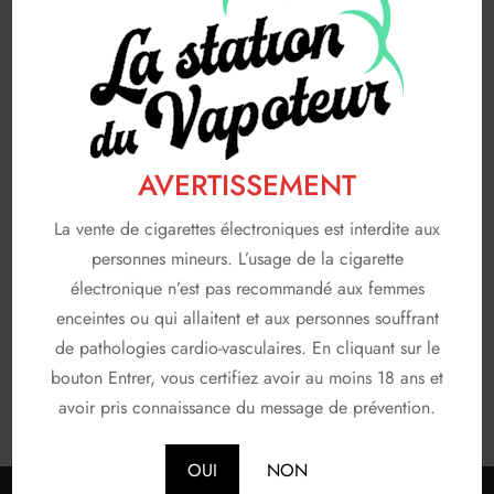
A & L
19
AVAP
5
FRUIZEE
18
LIQUIDEO
68
AVERTISSEMENT
SOLANA
3
La vente de cigarettes électroniques est interdite aux
T JUICE
3
personnes mineurs. L’usage de la cigarette
électronique n’est pas recommandé aux femmes
Non classé
26
enceintes ou qui allaitent et aux personnes souffrant
de pathologies cardio-vasculaires. En cliquant sur le
En stock
bouton Entrer, vous certifiez avoir au moins 18 ans et
avoir pris connaissance du message de prévention.
OUI
NON