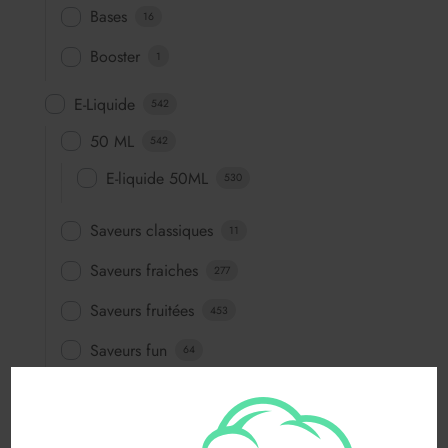
Bases
16
Booster
1
E-Liquide
542
50 ML
542
E-liquide 50ML
530
Saveurs classiques
11
Saveurs fraiches
277
Saveurs fruitées
453
Saveurs fun
64
Saveurs gourmandes
83
FABRICANTS
116