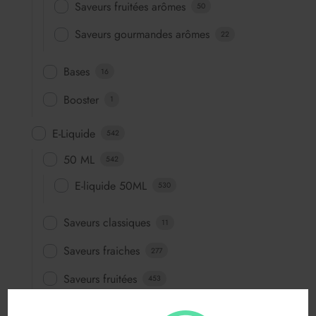
Saveurs fruitées arômes
50
Saveurs gourmandes arômes
22
Bases
16
Booster
1
E-Liquide
542
50 ML
542
E-liquide 50ML
530
Saveurs classiques
11
Saveurs fraiches
277
Saveurs fruitées
453
Saveurs fun
64