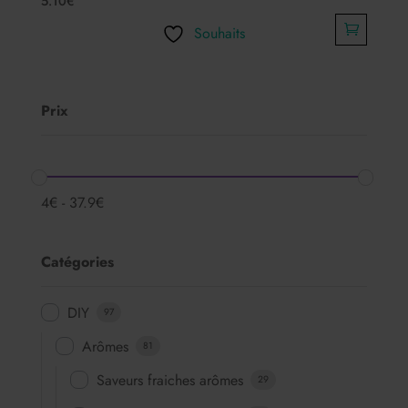
5.10
€
5.00
sur 5
Souhaits
Prix
4
€
-
37.9
€
Catégories
DIY
97
Arômes
81
Saveurs fraiches arômes
29