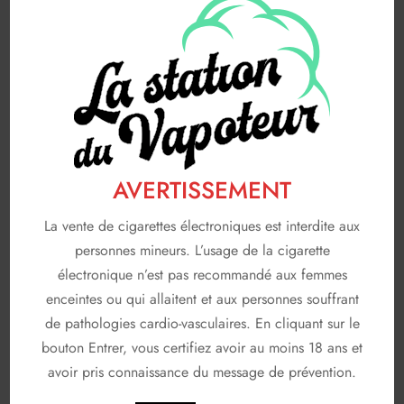
Saveurs gourmandes
83
FABRICANTS
116
A & L
19
AVAP
5
FRUIZEE
18
AVERTISSEMENT
LIQUIDEO
68
La vente de cigarettes électroniques est interdite aux
SOLANA
3
personnes mineurs. L’usage de la cigarette
électronique n’est pas recommandé aux femmes
T JUICE
3
enceintes ou qui allaitent et aux personnes souffrant
de pathologies cardio-vasculaires. En cliquant sur le
Non classé
26
bouton Entrer, vous certifiez avoir au moins 18 ans et
En stock
avoir pris connaissance du message de prévention.