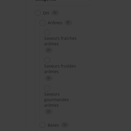
DIY
97
Arômes
81
Saveurs fraiches
arômes
29
Saveurs fruitées
arômes
50
Saveurs
gourmandes
arômes
22
Bases
16