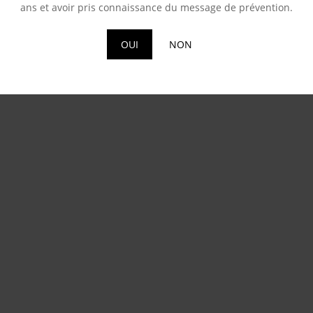
ans et avoir pris connaissance du message de prévention.
OUI
NON