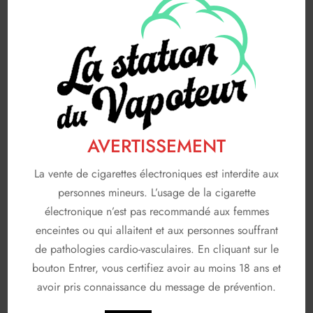
Saveurs gourmandes
83
FABRICANTS
116
A & L
19
AVAP
5
FRUIZEE
18
AVERTISSEMENT
LIQUIDEO
68
La vente de cigarettes électroniques est interdite aux
SOLANA
3
personnes mineurs. L’usage de la cigarette
électronique n’est pas recommandé aux femmes
T JUICE
3
enceintes ou qui allaitent et aux personnes souffrant
Non classé
de pathologies cardio-vasculaires. En cliquant sur le
26
bouton Entrer, vous certifiez avoir au moins 18 ans et
En stock
avoir pris connaissance du message de prévention.