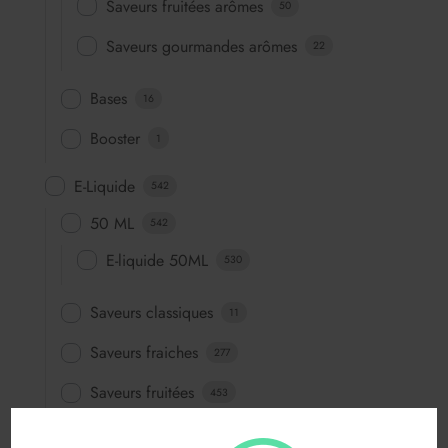
Saveurs fruitées arômes
50
Saveurs gourmandes arômes
22
Bases
16
Booster
1
E-Liquide
542
50 ML
542
E-liquide 50ML
530
Saveurs classiques
11
Saveurs fraiches
277
Saveurs fruitées
453
Saveurs fun
64