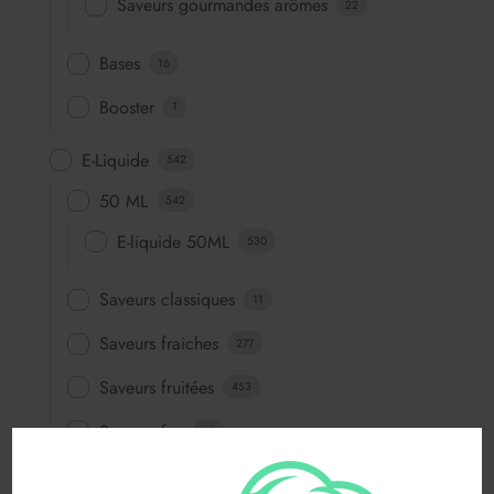
Saveurs gourmandes arômes
22
Bases
16
Booster
1
E-Liquide
542
50 ML
542
E-liquide 50ML
530
Saveurs classiques
11
Saveurs fraiches
277
Saveurs fruitées
453
Saveurs fun
64
Saveurs gourmandes
83