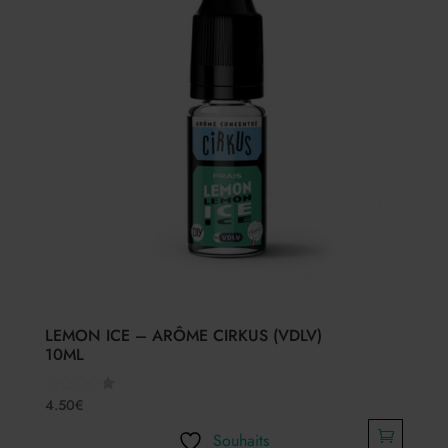
LEMON ICE – ARÔME CIRKUS (VDLV)
10ML
4.50
€
Note
4.00
sur 5
Souhaits