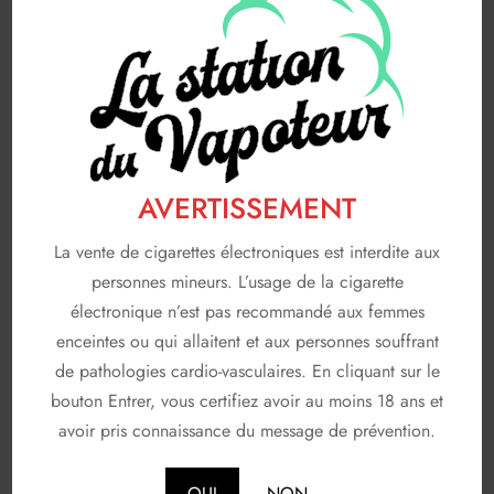
FABRICANTS
116
A & L
19
AVAP
5
FRUIZEE
18
AVERTISSEMENT
LIQUIDEO
68
SOLANA
La vente de cigarettes électroniques est interdite aux
3
personnes mineurs. L’usage de la cigarette
T JUICE
3
électronique n’est pas recommandé aux femmes
enceintes ou qui allaitent et aux personnes souffrant
Non classé
26
de pathologies cardio-vasculaires. En cliquant sur le
bouton Entrer, vous certifiez avoir au moins 18 ans et
En stock
avoir pris connaissance du message de prévention.
OUI
NON