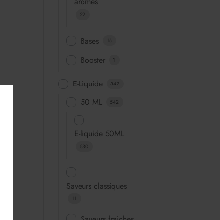
arômes
22
Bases
16
Booster
1
E-Liquide
542
50 ML
542
E-liquide 50ML
530
Saveurs classiques
11
Saveurs fraiches