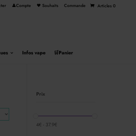
ter
👤Compte
🖤 Souhaits
Commande
Articles 0
ues
Infos vape
🛒Panier
Prix
4
€
-
37.9
€