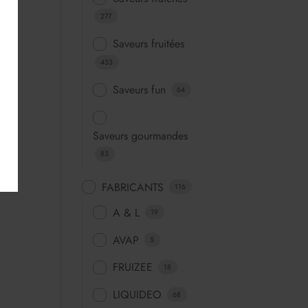
277
Saveurs fruitées
453
Saveurs fun
64
Saveurs gourmandes
83
FABRICANTS
116
A & L
19
AVAP
5
FRUIZEE
18
LIQUIDEO
68