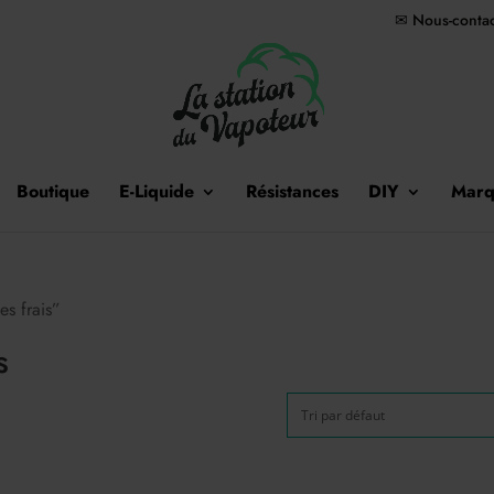
✉ Nous-contac
Boutique
E-Liquide
Résistances
DIY
Marq
es frais”
s