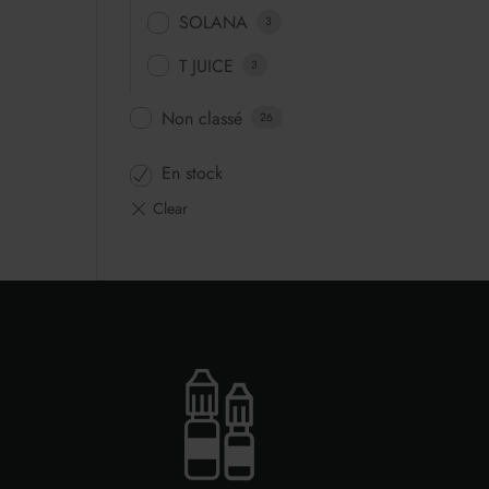
SOLANA
3
T JUICE
3
Non classé
26
En stock