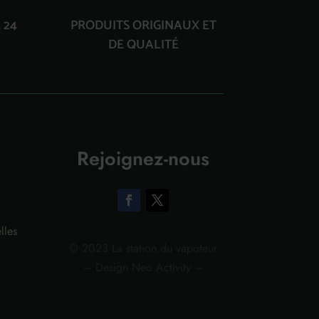
 24
PRODUITS ORIGINAUX ET
DE QUALITÉ
Rejoignez-nous
lles
© 2023 La station du vapoteur
– Design Neo Activity –