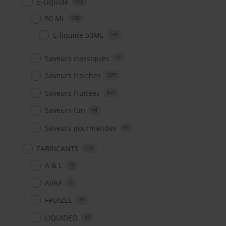
E-Liquide
542
50 ML
542
E-liquide 50ML
530
Saveurs classiques
11
Saveurs fraiches
277
Saveurs fruitées
453
Saveurs fun
64
Saveurs gourmandes
83
FABRICANTS
116
A & L
19
AVAP
5
FRUIZEE
18
LIQUIDEO
68