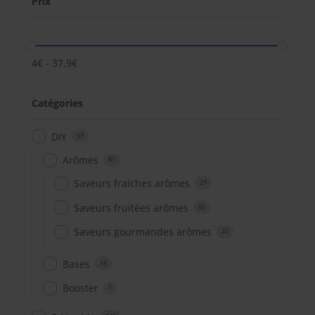
Prix
4
€
-
37.9
€
Catégories
DIY
97
Arômes
81
Saveurs fraiches arômes
29
Saveurs fruitées arômes
50
Saveurs gourmandes arômes
22
Bases
16
Booster
1