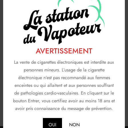
FABRICANTS
116
A & L
19
AVAP
5
FRUIZEE
18
LIQUIDEO
68
AVERTISSEMENT
SOLANA
3
La vente de cigarettes électroniques est interdite aux
personnes mineurs. L’usage de la cigarette
T JUICE
3
électronique n’est pas recommandé aux femmes
Non classé
26
enceintes ou qui allaitent et aux personnes souffrant
de pathologies cardio-vasculaires. En cliquant sur le
En stock
bouton Entrer, vous certifiez avoir au moins 18 ans et
avoir pris connaissance du message de prévention.
OUI
NON