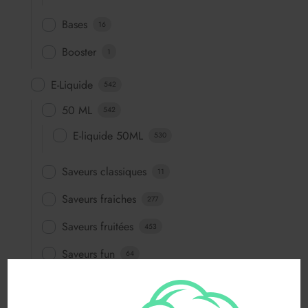
Bases
16
Booster
1
E-Liquide
542
50 ML
542
E-liquide 50ML
530
Saveurs classiques
11
Saveurs fraiches
277
Saveurs fruitées
453
Saveurs fun
64
Saveurs gourmandes
83